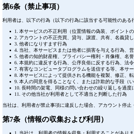
第6条（禁止事項）
利用者は、以下の行為（以下の行為に該当する可能性のある
1. 本サービスの不正利用（位置情報の偽装、ポイント
2. アカウントの不正売買、貸与、譲渡、共有、名義貸
3. 他者になりすます行為
4. 当社、本サービスまたは他者に損害を与える行為、
5. 他者の知的財産権、プライバシー権利・肖像権、名
6. 本規約に違反する行為、公序良俗に反する行為、法
7. 有害なコンピュータプログラムを送信する等、本サ
8. 本サービスによって提供される機能を複製、修正
9. 本人の同意を得ることなく、または詐欺的な手段
10. 長時間の架電、同様の問い合わせの繰り返しを
11. その他当社が利用者として不適当と判断した行為
当社は、利用者が禁止事項に違反した場合、アカウント停止
第7条（情報の収集および利用）
1. 当社は、利用者の情報を収集・利用することがあり